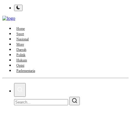
Home
Sport
Nasional
More
Daerah
Politik
Hukum
Opini
Parlementaria