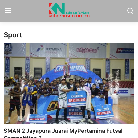
Sport
Home
Sport
Nasional
More
Daerah
Politik
Hukum
SMAN 2 Jayapura Juarai MyPertamina Futsal
Opini