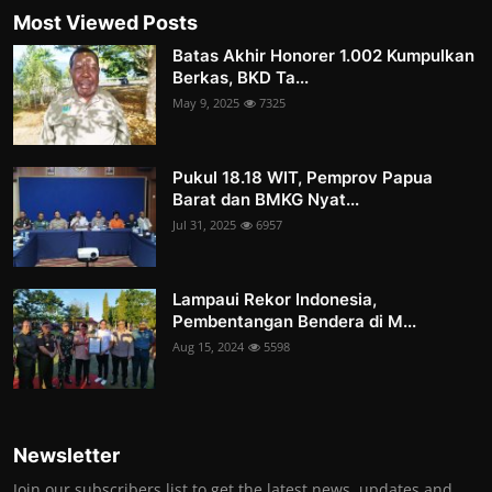
Most Viewed Posts
Batas Akhir Honorer 1.002 Kumpulkan
Berkas, BKD Ta...
May 9, 2025
7325
Pukul 18.18 WIT, Pemprov Papua
Barat dan BMKG Nyat...
Jul 31, 2025
6957
Lampaui Rekor Indonesia,
Pembentangan Bendera di M...
Aug 15, 2024
5598
Newsletter
Join our subscribers list to get the latest news, updates and