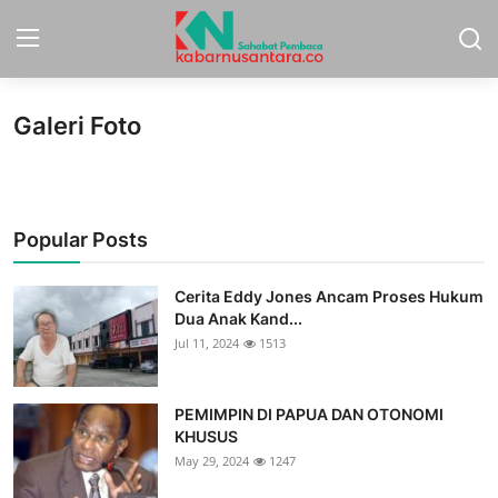
Galeri Foto
Home
Sport
Popular Posts
Nasional
More
Cerita Eddy Jones Ancam Proses Hukum
Dua Anak Kand...
Daerah
Jul 11, 2024
1513
Politik
PEMIMPIN DI PAPUA DAN OTONOMI
Hukum
KHUSUS
May 29, 2024
1247
Opini