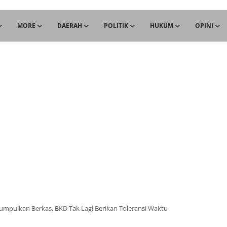
MORE
DAERAH
POLITIK
HUKUM
OPINI
Kumpulkan Berkas, BKD Tak Lagi Berikan Toleransi Waktu