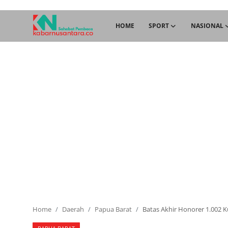
HOME
SPORT
NASIONAL
Home
Sport
Nasional
More
Daerah
Politik
Hukum
Home
Daerah
Papua Barat
Batas Akhir Honorer 1.002 
Opini