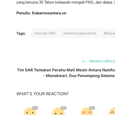
yang berusia 35 Tahun kebawah menjadi PNS, dan diatas 
Penulis: Kabarnusantara.co
Honorer 1002
Honorer papua barat
Bkd pa
Tags:
PREVIOUS ARTICL
Tim SAR Temukan Perahu Mati Mesin Antara Numfo
- Manokwari, Dua Penumpang Selama
WHAT'S YOUR REACTION?
1
0
1