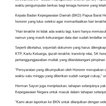
waktu pengumpulan berkas bagi tenaga honorer yang telah lu
Kepala Badan Kepegawaian Daerah (BKD) Papua Barat Her
honorer yang lulus seleksi agar memanfaatkan hari terakh
"Hari terakhir ini tidak ada waktu lagi, kami hanya mema
namun yang masih kekurangan data dan sudah terdaftar mas
Seperti diketahui, sejumlah dokumen yang harus dilengka
KTP, Kartu Keluarga, ijazah terakhir, transkrip nilai, SK ho
pertanggungjawaban mutlak yang ditandatangani pimpina
"Persyaratan yang dikumpulkan oleh Honorer merupakan d
waktu satu minggu yang diberikan sudah sangat cukup," u
Herman Sayori juga menjelaskan, tahapan selanjutnya ya
Kepegawaian Negara untuk masuk dalam tahapan selanjutn
"Kami akan laporkan ke BKN untuk dilanjutkan dengan sel