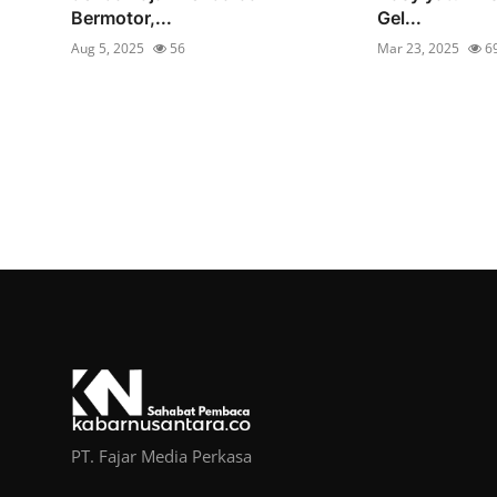
Bermotor,...
Gel...
Aug 5, 2025
56
Mar 23, 2025
6
PT. Fajar Media Perkasa