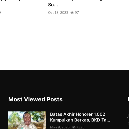
So...
9
Oct 18, 2023
97
Most Viewed Posts
Batas Akhir Honorer 1.002
Kumpulkan Berkas, BKD Ta...
May 9, 2025
7325