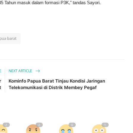
35 Tahun masuk dalam formasi P3K," tandas Sayori.
pua barat
E
NEXT ARTICLE
r
Kominfo Papua Barat Tinjau Kondisi Jaringan
t
Telekomunikasi di Distrik Membey Pegaf
2
2
0
1