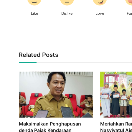
Like
Dislike
Love
Fu
Related Posts
Maksimalkan Penghapusan
Meriahkan Ra
denda Pajak Kendaraan
Nasyiyatul Ai