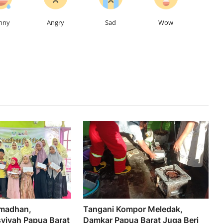
nny
Angry
Sad
Wow
madhan,
Tangani Kompor Meledak,
syiyah Papua Barat
Damkar Papua Barat Juga Beri