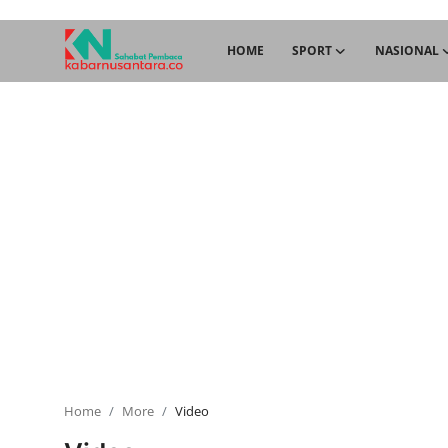
HOME
SPORT
NASIONAL
Home
Sport
Nasional
More
Daerah
Politik
Hukum
Home
More
Video
Opini