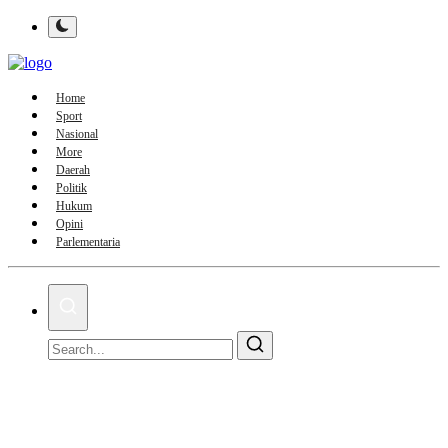
Home
Sport
Nasional
More
Daerah
Politik
Hukum
Opini
Parlementaria