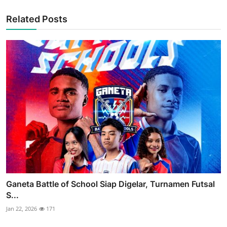
Related Posts
Ganeta Battle of School Siap Digelar, Turnamen Futsal
S...
Jan 22, 2026
171