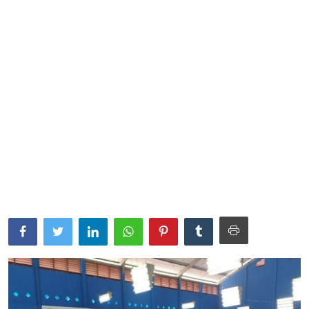
Parlementaria