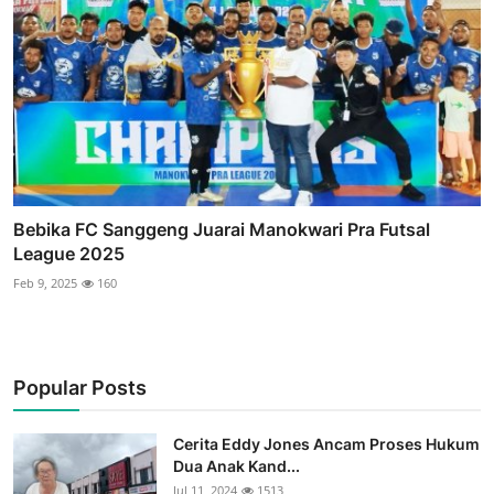
Bebika FC Sanggeng Juarai Manokwari Pra Futsal
League 2025
Feb 9, 2025
160
Popular Posts
Cerita Eddy Jones Ancam Proses Hukum
Dua Anak Kand...
Jul 11, 2024
1513