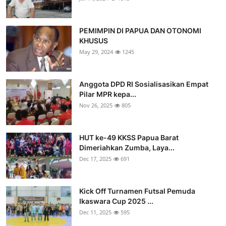
PEMIMPIN DI PAPUA DAN OTONOMI
KHUSUS
May 29, 2024
1245
Anggota DPD RI Sosialisasikan Empat
Pilar MPR kepa...
Nov 26, 2025
805
HUT ke-49 KKSS Papua Barat
Dimeriahkan Zumba, Laya...
Dec 17, 2025
691
Kick Off Turnamen Futsal Pemuda
Ikaswara Cup 2025 ...
Dec 11, 2025
595