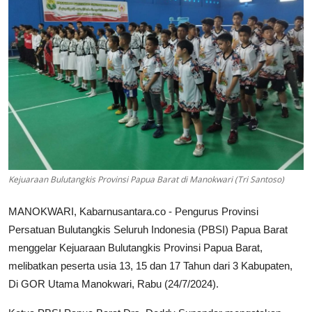
Kejuaraan Bulutangkis Provinsi Papua Barat di Manokwari (Tri Santoso)
MANOKWARI, Kabarnusantara.co - Pengurus Provinsi
Persatuan Bulutangkis Seluruh Indonesia (PBSI) Papua Barat
menggelar Kejuaraan Bulutangkis Provinsi Papua Barat,
melibatkan peserta usia 13, 15 dan 17 Tahun dari 3 Kabupaten,
Di GOR Utama Manokwari, Rabu (24/7/2024).