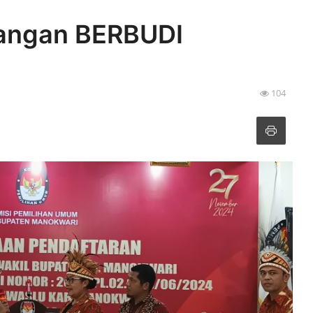
angan BERBUDI
104