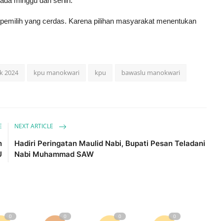
ada minggu dan senin.
 pemilih yang cerdas. Karena pilihan masyarakat menentukan
ak 2024
kpu manokwari
kpu
bawaslu manokwari
E
NEXT ARTICLE
n
Hadiri Peringatan Maulid Nabi, Bupati Pesan Teladani
U
Nabi Muhammad SAW
0
0
0
0