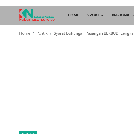
HOME
SPORT
NASIONAL
Home
Politik
Syarat Dukungan Pasangan BERBUDI Lengka
Home
Sport
Nasional
More
Daerah
Politik
Hukum
Opini