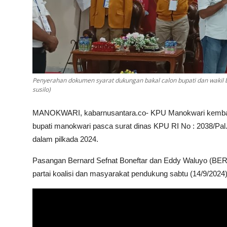
Penyerahan dokumen syarat dukungan bakal calon bupati dan wakil 
susilo)
MANOKWARI, kabarnusantara.co- KPU Manokwari kembali 
bupati manokwari pasca surat dinas KPU RI No : 2038/Pa
dalam pilkada 2024.
Pasangan Bernard Sefnat Boneftar dan Eddy Waluyo (BERB
partai koalisi dan masyarakat pendukung sabtu (14/9/2024