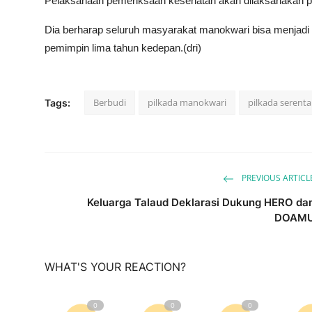
Pelaksanaan pemeriksaan kesehatan akan dilaksanakan p
Dia berharap seluruh masyarakat manokwari bisa menjadi
pemimpin lima tahun kedepan.(dri)
Berbudi
pilkada manokwari
pilkada serent
Tags:
PREVIOUS ARTICL
Keluarga Talaud Deklarasi Dukung HERO da
DOAM
WHAT'S YOUR REACTION?
0
0
0