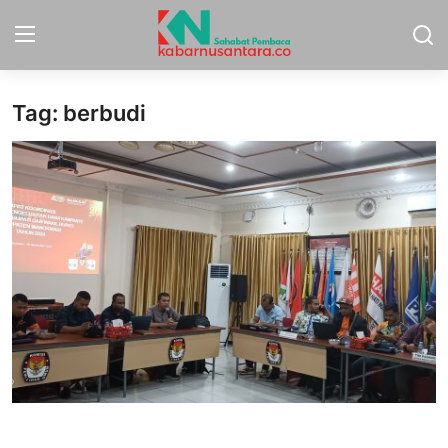
Tag: berbudi
Home
Sport
Nasional
More
Daerah
Politik
Hukum
Opini