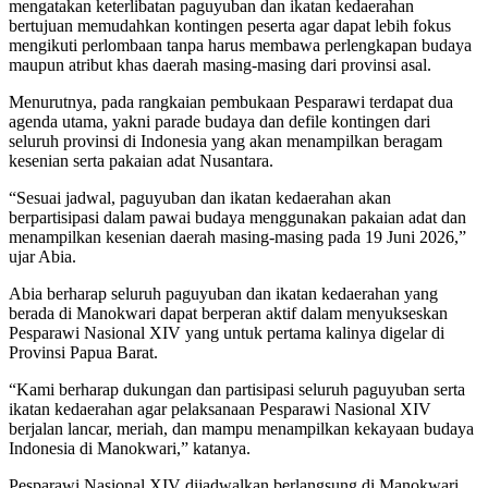
mengatakan keterlibatan paguyuban dan ikatan kedaerahan
bertujuan memudahkan kontingen peserta agar dapat lebih fokus
mengikuti perlombaan tanpa harus membawa perlengkapan budaya
maupun atribut khas daerah masing-masing dari provinsi asal.
Menurutnya, pada rangkaian pembukaan Pesparawi terdapat dua
agenda utama, yakni parade budaya dan defile kontingen dari
seluruh provinsi di Indonesia yang akan menampilkan beragam
kesenian serta pakaian adat Nusantara.
“Sesuai jadwal, paguyuban dan ikatan kedaerahan akan
berpartisipasi dalam pawai budaya menggunakan pakaian adat dan
menampilkan kesenian daerah masing-masing pada 19 Juni 2026,”
ujar Abia.
Abia berharap seluruh paguyuban dan ikatan kedaerahan yang
berada di Manokwari dapat berperan aktif dalam menyukseskan
Pesparawi Nasional XIV yang untuk pertama kalinya digelar di
Provinsi Papua Barat.
“Kami berharap dukungan dan partisipasi seluruh paguyuban serta
ikatan kedaerahan agar pelaksanaan Pesparawi Nasional XIV
berjalan lancar, meriah, dan mampu menampilkan kekayaan budaya
Indonesia di Manokwari,” katanya.
Pesparawi Nasional XIV dijadwalkan berlangsung di Manokwari