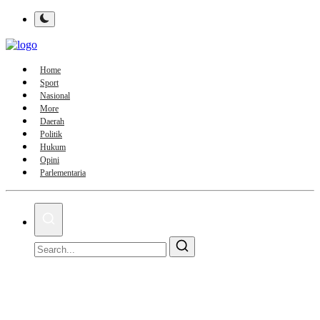
Home
Sport
Nasional
More
Daerah
Politik
Hukum
Opini
Parlementaria