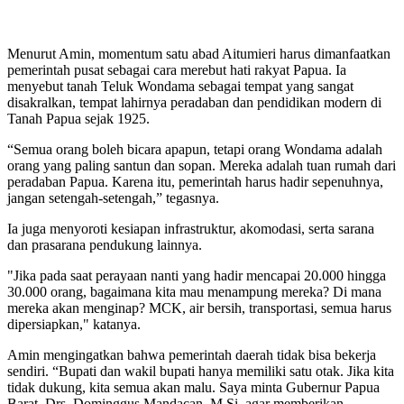
Menurut Amin, momentum satu abad Aitumieri harus dimanfaatkan
pemerintah pusat sebagai cara merebut hati rakyat Papua. Ia
menyebut tanah Teluk Wondama sebagai tempat yang sangat
disakralkan, tempat lahirnya peradaban dan pendidikan modern di
Tanah Papua sejak 1925.
“Semua orang boleh bicara apapun, tetapi orang Wondama adalah
orang yang paling santun dan sopan. Mereka adalah tuan rumah dari
peradaban Papua. Karena itu, pemerintah harus hadir sepenuhnya,
jangan setengah-setengah,” tegasnya.
Ia juga menyoroti kesiapan infrastruktur, akomodasi, serta sarana
dan prasarana pendukung lainnya.
"Jika pada saat perayaan nanti yang hadir mencapai 20.000 hingga
30.000 orang, bagaimana kita mau menampung mereka? Di mana
mereka akan menginap? MCK, air bersih, transportasi, semua harus
dipersiapkan," katanya.
Amin mengingatkan bahwa pemerintah daerah tidak bisa bekerja
sendiri. “Bupati dan wakil bupati hanya memiliki satu otak. Jika kita
tidak dukung, kita semua akan malu. Saya minta Gubernur Papua
Barat, Drs. Dominggus Mandacan, M.Si, agar memberikan