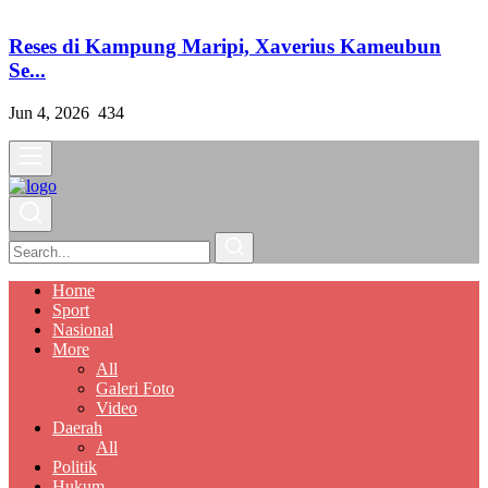
Reses di Kampung Maripi, Xaverius Kameubun
Se...
Jun 4, 2026
434
Home
Sport
Nasional
More
All
Galeri Foto
Video
Daerah
All
Politik
Hukum