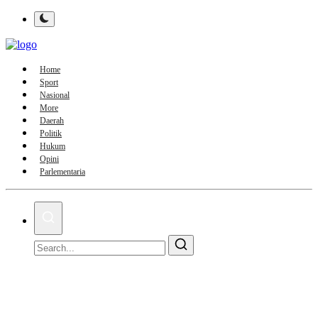
Home
Sport
Nasional
More
Daerah
Politik
Hukum
Opini
Parlementaria