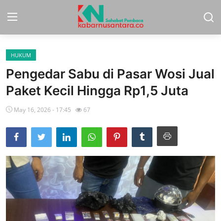
HUKUM
Home
Pengedar Sabu di Pasar Wosi Jual
Sport
Paket Kecil Hingga Rp1,5 Juta
Nasional
May 16, 2026 - 17:45
67
More
Daerah
Politik
Hukum
Opini