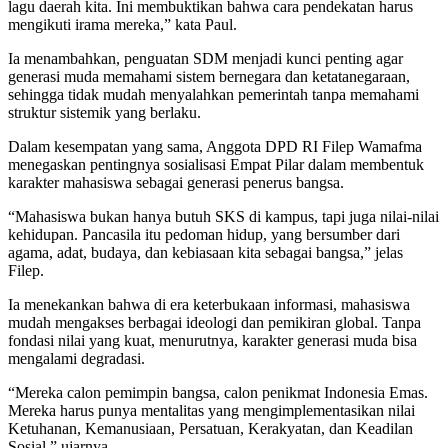
lagu daerah kita. Ini membuktikan bahwa cara pendekatan harus
mengikuti irama mereka,” kata Paul.
Ia menambahkan, penguatan SDM menjadi kunci penting agar
generasi muda memahami sistem bernegara dan ketatanegaraan,
sehingga tidak mudah menyalahkan pemerintah tanpa memahami
struktur sistemik yang berlaku.
Dalam kesempatan yang sama, Anggota DPD RI Filep Wamafma
menegaskan pentingnya sosialisasi Empat Pilar dalam membentuk
karakter mahasiswa sebagai generasi penerus bangsa.
“Mahasiswa bukan hanya butuh SKS di kampus, tapi juga nilai-nilai
kehidupan. Pancasila itu pedoman hidup, yang bersumber dari
agama, adat, budaya, dan kebiasaan kita sebagai bangsa,” jelas
Filep.
Ia menekankan bahwa di era keterbukaan informasi, mahasiswa
mudah mengakses berbagai ideologi dan pemikiran global. Tanpa
fondasi nilai yang kuat, menurutnya, karakter generasi muda bisa
mengalami degradasi.
“Mereka calon pemimpin bangsa, calon penikmat Indonesia Emas.
Mereka harus punya mentalitas yang mengimplementasikan nilai
Ketuhanan, Kemanusiaan, Persatuan, Kerakyatan, dan Keadilan
Sosial,” ujarnya.