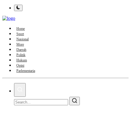
Home
Sport
Nasional
More
Daerah
Politik
Hukum
Opini
Parlementaria