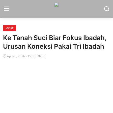
MORE
Home
Ke Tanah Suci Biar Fokus Ibadah,
Sport
Urusan Koneksi Pakai Tri Ibadah
Nasional
Apr 23, 2026 - 15:03
65
More
Daerah
Politik
Hukum
Opini