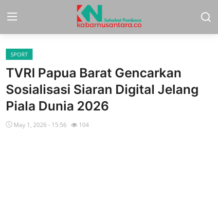
SPORT
Home
TVRI Papua Barat Gencarkan
Sport
Sosialisasi Siaran Digital Jelang
Piala Dunia 2026
Nasional
May 1, 2026 - 15:56
104
More
Daerah
Politik
Hukum
Opini