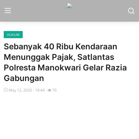
HUKUM
Home
Sebanyak 40 Ribu Kendaraan
Sport
Menunggak Pajak, Satlantas
Polresta Manokwari Gelar Razia
Nasional
Gabungan
More
May 12, 2026 - 18:44
76
Daerah
Politik
Hukum
Opini