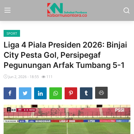
SPORT
Home
Liga 4 Piala Presiden 2026: Binjai
Sport
City Pesta Gol, Persipegaf
Pegunungan Arfak Tumbang 5-1
Nasional
Jun 2, 2026 - 18:55
111
More
Daerah
Politik
Hukum
Opini