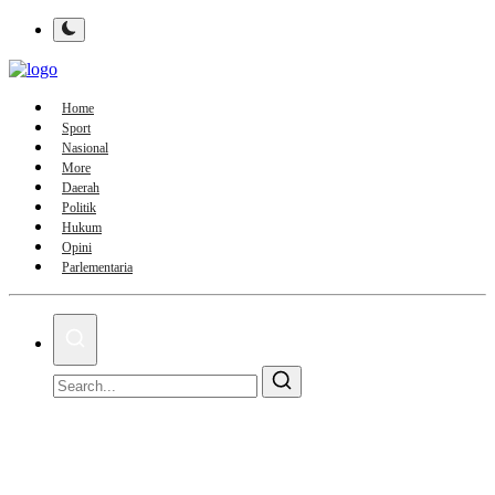
Home
Sport
Nasional
More
Daerah
Politik
Hukum
Opini
Parlementaria