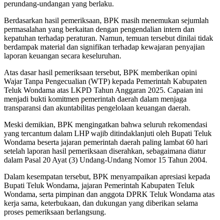
perundang-undangan yang berlaku.
Berdasarkan hasil pemeriksaan, BPK masih menemukan sejumlah
permasalahan yang berkaitan dengan pengendalian intern dan
kepatuhan terhadap peraturan. Namun, temuan tersebut dinilai tidak
berdampak material dan signifikan terhadap kewajaran penyajian
laporan keuangan secara keseluruhan.
Atas dasar hasil pemeriksaan tersebut, BPK memberikan opini
Wajar Tanpa Pengecualian (WTP) kepada Pemerintah Kabupaten
Teluk Wondama atas LKPD Tahun Anggaran 2025. Capaian ini
menjadi bukti komitmen pemerintah daerah dalam menjaga
transparansi dan akuntabilitas pengelolaan keuangan daerah.
Meski demikian, BPK mengingatkan bahwa seluruh rekomendasi
yang tercantum dalam LHP wajib ditindaklanjuti oleh Bupati Teluk
Wondama beserta jajaran pemerintah daerah paling lambat 60 hari
setelah laporan hasil pemeriksaan diserahkan, sebagaimana diatur
dalam Pasal 20 Ayat (3) Undang-Undang Nomor 15 Tahun 2004.
Dalam kesempatan tersebut, BPK menyampaikan apresiasi kepada
Bupati Teluk Wondama, jajaran Pemerintah Kabupaten Teluk
Wondama, serta pimpinan dan anggota DPRK Teluk Wondama atas
kerja sama, keterbukaan, dan dukungan yang diberikan selama
proses pemeriksaan berlangsung.