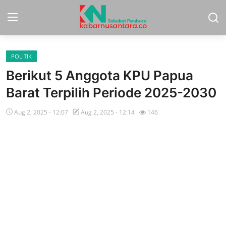
POLITIK
Home
Berikut 5 Anggota KPU Papua
Sport
Barat Terpilih Periode 2025-2030
Nasional
Aug 2, 2025 - 12:07
Aug 2, 2025 - 12:14
146
More
Daerah
Politik
Hukum
Opini