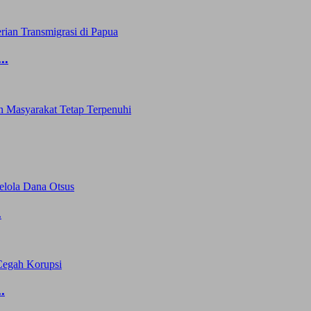
..
.
.