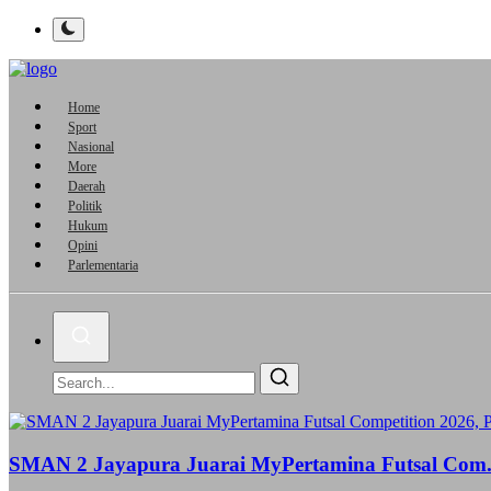
Home
Sport
Nasional
More
Daerah
Politik
Hukum
Opini
Parlementaria
SMAN 2 Jayapura Juarai MyPertamina Futsal Com.