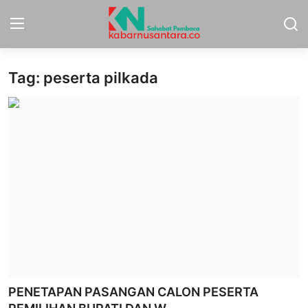
Tag: peserta pilkada
Home
Sport
Nasional
More
Daerah
Politik
Hukum
PENETAPAN PASANGAN CALON PESERTA
Opini