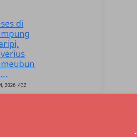
ses di
ampung
ripi,
verius
ameubun
...
4, 2026
432