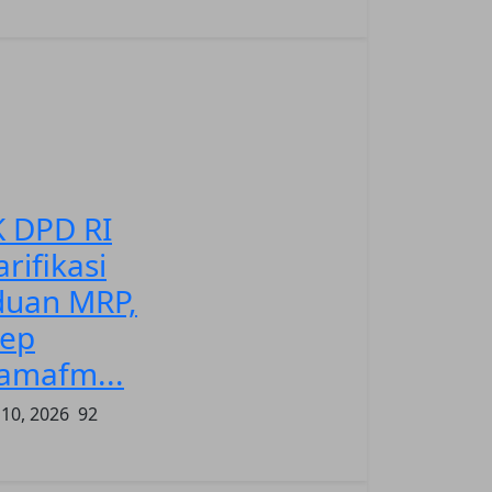
 DPD RI
arifikasi
duan MRP,
lep
amafm...
 10, 2026
92