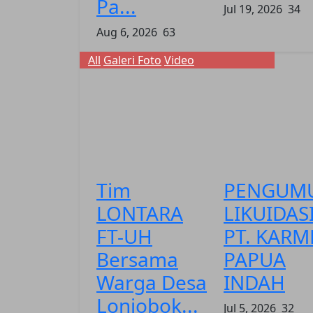
Pa...
Jul 19, 2026
34
Aug 6, 2026
63
All
Galeri Foto
Video
Tim
PENGUM
LONTARA
LIKUIDAS
FT-UH
PT. KARM
Bersama
PAPUA
Warga Desa
INDAH
Lonjobok...
Jul 5, 2026
32