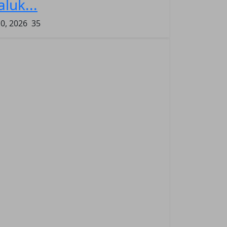
luk...
10, 2026
35