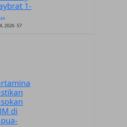
ybrat 1-
..
4, 2026
57
ertamina
stikan
asokan
BM di
apua-