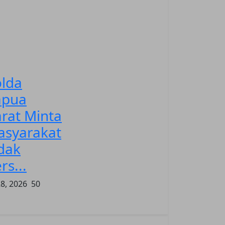
lda
apua
rat Minta
asyarakat
dak
rs...
28, 2026
50