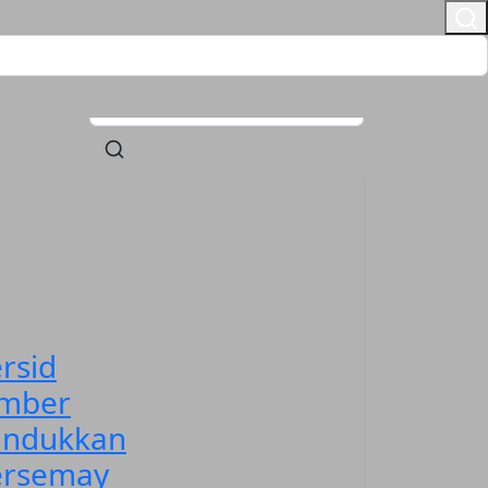
rsid
ember
undukkan
ersemay