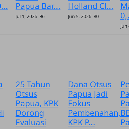
...
Papua Bar...
Holland Cl...
Ma
0,.
Jul 1, 2026
96
Jun 5, 2026
80
Jun 
a
25 Tahun
Dana Otsus
P
Otsus
Papua Jadi
Pa
Papua, KPK
Fokus
P
di
Dorong
Pembenahan,
B
Evaluasi
KPK P...
P