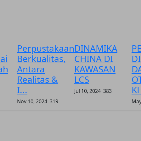
Perpustakaan
DINAMIKA
P
ai
Berkualitas,
CHINA DI
D
ah
Antara
KAWASAN
D
Realitas &
LCS
O
I...
K
Jul 10, 2024
383
Nov 10, 2024
319
May