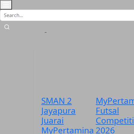
Home
Sport
Nasional
More
SMAN 2
MyPertam
Jayapura
Futsal
Juarai
Competit
MyPertamina
2026