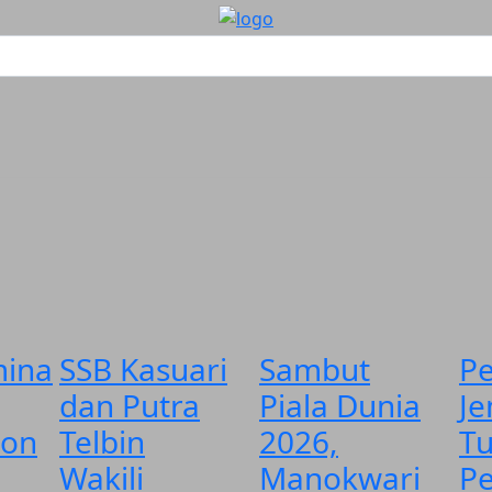
Daerah
Politik
Hukum
Opini
Parlementaria
ina
SSB Kasuari
Sambut
Pe
dan Putra
Piala Dunia
J
ion
Telbin
2026,
T
Wakili
Manokwari
P