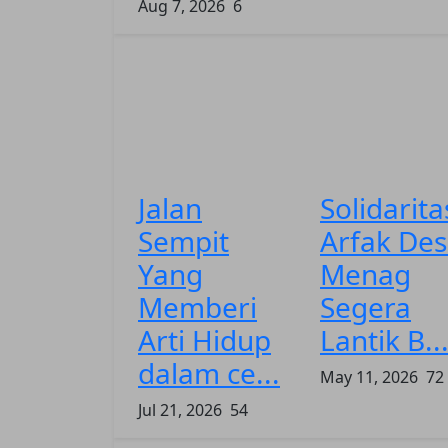
Aug 7, 2026
6
Jalan
Solidarita
Sempit
Arfak De
Yang
Menag
Memberi
Segera
Arti Hidup
Lantik B..
dalam ce...
May 11, 2026
72
Jul 21, 2026
54