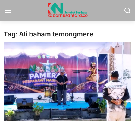
Tag: Ali baham temongmere
Home
Sport
Nasional
More
Daerah
Politik
Hukum
Opini