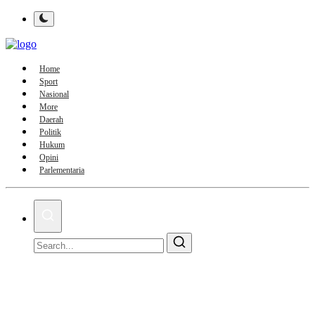
Home
Sport
Nasional
More
Daerah
Politik
Hukum
Opini
Parlementaria