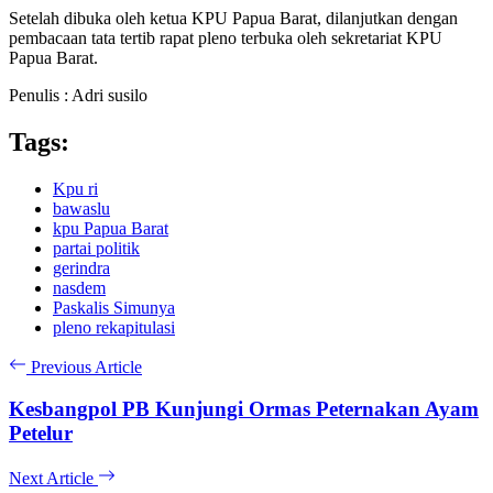
Setelah dibuka oleh ketua KPU Papua Barat, dilanjutkan dengan
pembacaan tata tertib rapat pleno terbuka oleh sekretariat KPU
Papua Barat.
Penulis : Adri susilo
Tags:
Kpu ri
bawaslu
kpu Papua Barat
partai politik
gerindra
nasdem
Paskalis Simunya
pleno rekapitulasi
Previous Article
Kesbangpol PB Kunjungi Ormas Peternakan Ayam
Petelur
Next Article