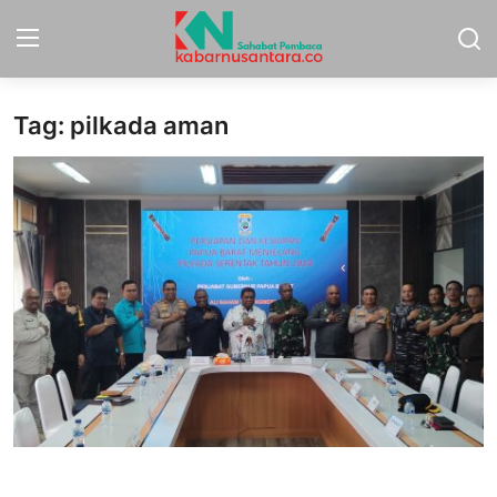
Tag: pilkada aman
Home
Sport
Nasional
More
Daerah
Politik
Hukum
Opini