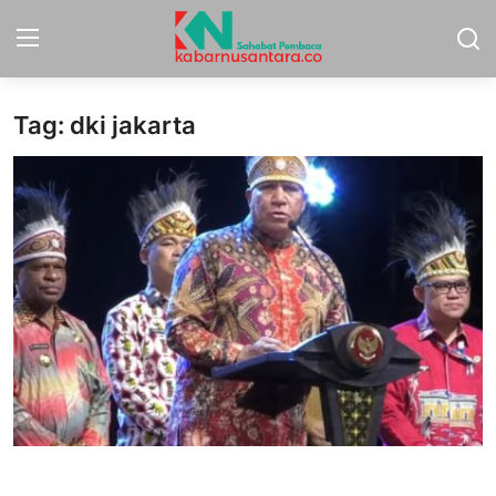
Tag: dki jakarta
Home
Sport
Nasional
More
Daerah
Politik
Hukum
Opini