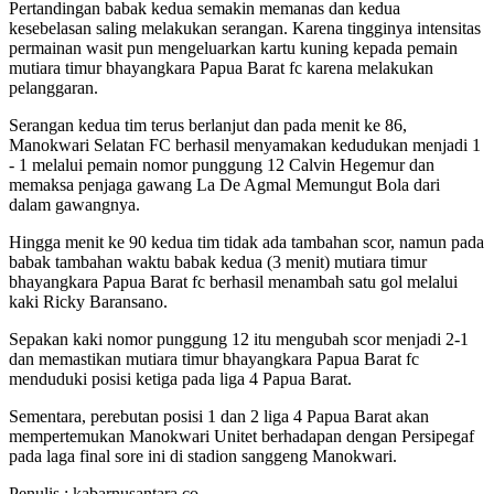
Pertandingan babak kedua semakin memanas dan kedua
kesebelasan saling melakukan serangan. Karena tingginya intensitas
permainan wasit pun mengeluarkan kartu kuning kepada pemain
mutiara timur bhayangkara Papua Barat fc karena melakukan
pelanggaran.
Serangan kedua tim terus berlanjut dan pada menit ke 86,
Manokwari Selatan FC berhasil menyamakan kedudukan menjadi 1
- 1 melalui pemain nomor punggung 12 Calvin Hegemur dan
memaksa penjaga gawang La De Agmal Memungut Bola dari
dalam gawangnya.
Hingga menit ke 90 kedua tim tidak ada tambahan scor, namun pada
babak tambahan waktu babak kedua (3 menit) mutiara timur
bhayangkara Papua Barat fc berhasil menambah satu gol melalui
kaki Ricky Baransano.
Sepakan kaki nomor punggung 12 itu mengubah scor menjadi 2-1
dan memastikan mutiara timur bhayangkara Papua Barat fc
menduduki posisi ketiga pada liga 4 Papua Barat.
Sementara, perebutan posisi 1 dan 2 liga 4 Papua Barat akan
mempertemukan Manokwari Unitet berhadapan dengan Persipegaf
pada laga final sore ini di stadion sanggeng Manokwari.
Penulis : kabarnusantara.co