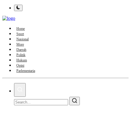
Home
Sport
Nasional
More
Daerah
Politik
Hukum
Opini
Parlementaria