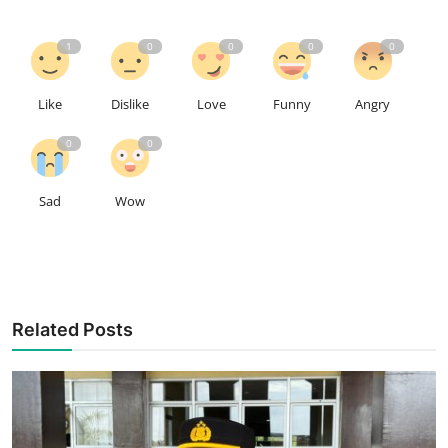
1
0
0
0
0
Like
Dislike
Love
Funny
Angry
0
0
Sad
Wow
Related Posts