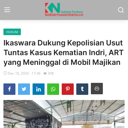
HUKUM
Home
Ikaswara Dukung Kepolisian Usut
Sport
Tuntas Kasus Kematian Indri, ART
yang Meninggal di Mobil Majikan
Nasional
Dec 10, 2025 - 17:36
358
More
Daerah
Politik
Hukum
Opini