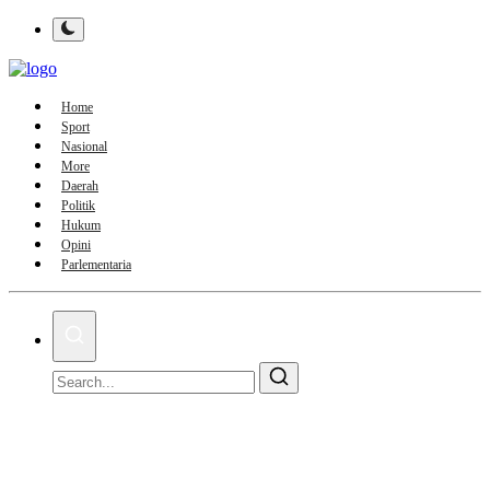
Home
Sport
Nasional
More
Daerah
Politik
Hukum
Opini
Parlementaria