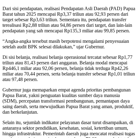
Dari sisi pendapatan, realisasi Pendapatan Asli Daerah (PAD) Papua
Barat tahun 2025 mencapai Rp3,37 triliun atau 92,93 persen dari
target sebesar Rp3,63 triliun. Sementara itu, pendapatan transfer
terealisasi Rp2,88 triliun atau 94,86 persen dari target, dan lain-lain
pendapatan yang sah mencapai Rp135,3 miliar atau 99,85 persen.
“Angka-angka tersebut masih berpotensi mengalami penyesuaian
setelah audit BPK selesai dilakukan,” ujar Gubernur.
Di sisi belanja, realisasi belanja operasional tercatat sebesar Rp1,77
triliun atau 81,43 persen dari anggaran. Belanja modal mencapai
Rp446,1 miliar atau 92,06 persen, belanja tidak terduga Rp42,26
miliar atau 70,44 persen, serta belanja transfer sebesar Rp1,01 triliun
atau 97,48 persen.
Gubernur juga memaparkan empat agenda prioritas pembangunan
Papua Barat, yakni penguatan kualitas sumber daya manusia
(SDM), percepatan transformasi pembangunan, pemantapan daya
saing daerah, serta mewujudkan Papua Barat yang aman, produktif,
dan berkelanjutan.
Selain itu, sejumlah indikator pelayanan dasar turut disampaikan, di
antaranya sektor pendidikan, kesehatan, sosial, ketertiban umum,
hingga infrastruktur. Pemerintah daerah juga mencatat realisasi tugas