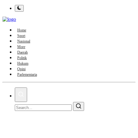
Home
Sport
Nasional
More
Daerah
Politik
Hukum
Opini
Parlementaria