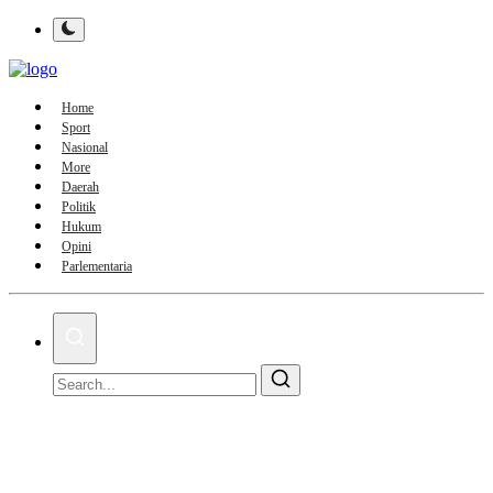
Home
Sport
Nasional
More
Daerah
Politik
Hukum
Opini
Parlementaria