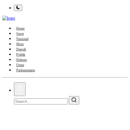
Home
Sport
Nasional
More
Daerah
Politik
Hukum
Opini
Parlementaria