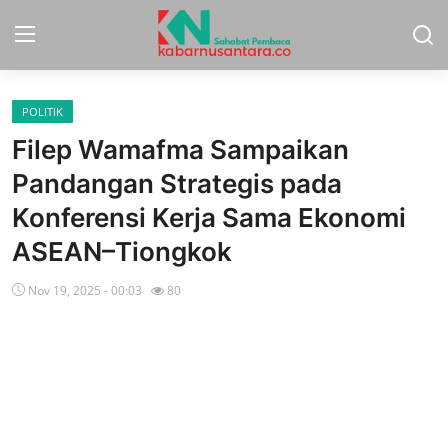
POLITIK
Home
Filep Wamafma Sampaikan
Sport
Pandangan Strategis pada
Konferensi Kerja Sama Ekonomi
Nasional
ASEAN–Tiongkok
More
Nov 19, 2025 - 00:03
80
Daerah
Politik
Hukum
Opini