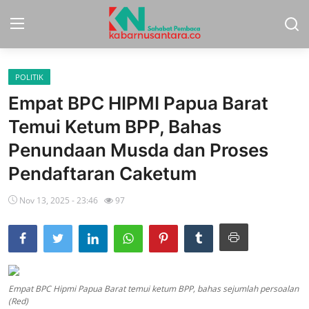
POLITIK
Home
Empat BPC HIPMI Papua Barat
Sport
Temui Ketum BPP, Bahas
Penundaan Musda dan Proses
Nasional
Pendaftaran Caketum
More
Nov 13, 2025 - 23:46
97
Daerah
Politik
Hukum
Empat BPC Hipmi Papua Barat temui ketum BPP, bahas sejumlah persoalan
Opini
(Red)