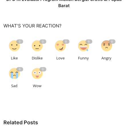
Barat
WHAT'S YOUR REACTION?
0
0
0
0
0
Like
Dislike
Love
Funny
Angry
0
0
Sad
Wow
Related Posts