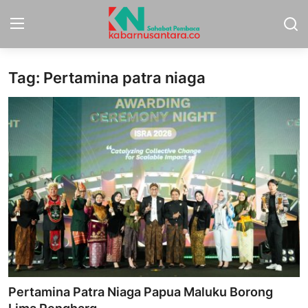
Tag: Pertamina patra niaga
Home
Sport
Nasional
More
Daerah
Politik
Hukum
Pertamina Patra Niaga Papua Maluku Borong
Opini