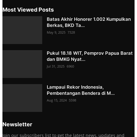
Most Viewed Posts
Batas Akhir Honorer 1.002 Kumpulkan
Berkas, BKD Ta...
May 9, 2025
7328
Pukul 18.18 WIT, Pemprov Papua Barat
dan BMKG Nyat...
Jul 31, 2025
6960
Lampaui Rekor Indonesia,
Pembentangan Bendera di M...
Aug 15, 2024
5598
Newsletter
Join our subscribers list to get the latest news, updates and