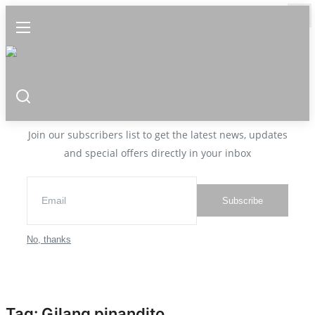
Home
JOIN OUR NEWSLETTER
Sport
Join our subscribers list to get the latest news, updates
Nasional
and special offers directly in your inbox
More
All
Subscribe
Galeri Foto
No, thanks
Video
Daerah
All
Tag: Gilang pinandito