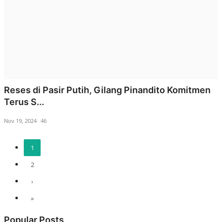
Reses di Pasir Putih, Gilang Pinandito Komitmen
Terus S...
Nov 19, 2024
46
1
2
›
»
Popular Posts