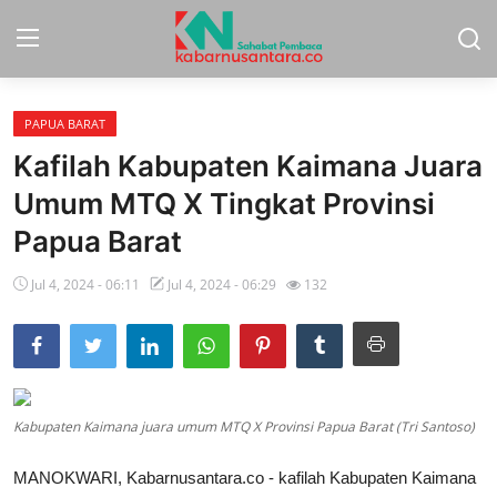
PAPUA BARAT
Home
Kafilah Kabupaten Kaimana Juara
Sport
Umum MTQ X Tingkat Provinsi
Papua Barat
Nasional
Jul 4, 2024 - 06:11
Jul 4, 2024 - 06:29
132
More
Daerah
Politik
Kabupaten Kaimana juara umum MTQ X Provinsi Papua Barat (Tri Santoso)
Hukum
MANOKWARI, Kabarnusantara.co - kafilah Kabupaten Kaimana
Opini