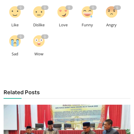
0
0
0
0
0
Like
Dislike
Love
Funny
Angry
0
0
Sad
Wow
Related Posts