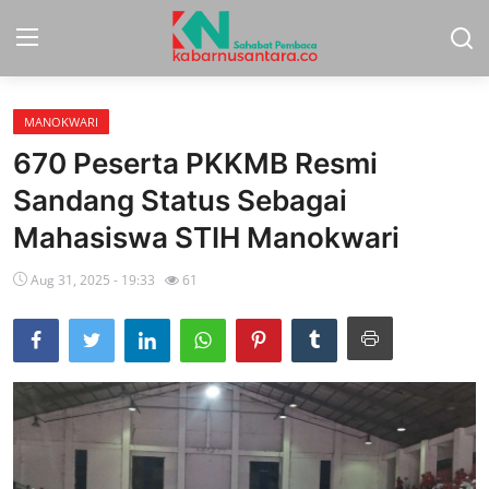
MANOKWARI
Home
670 Peserta PKKMB Resmi
Sport
Sandang Status Sebagai
Mahasiswa STIH Manokwari
Nasional
Aug 31, 2025 - 19:33
61
More
Daerah
Politik
Hukum
Opini