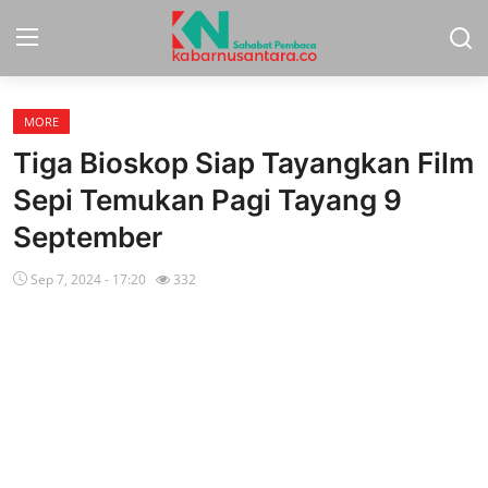
MORE
Home
Tiga Bioskop Siap Tayangkan Film
Sport
Sepi Temukan Pagi Tayang 9
September
Nasional
Sep 7, 2024 - 17:20
332
More
Daerah
Politik
Hukum
Opini