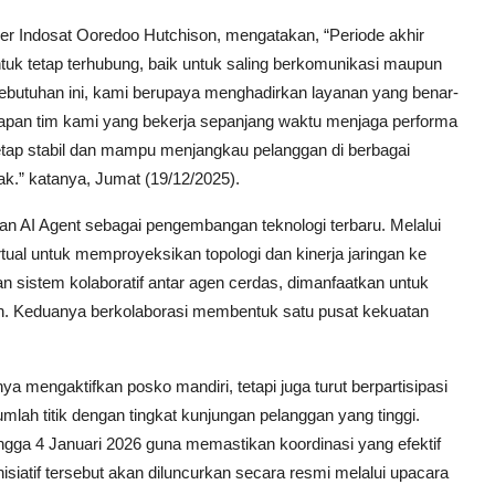
cer Indosat Ooredoo Hutchison, mengatakan, “Periode akhir
ntuk tetap terhubung, baik untuk saling berkomunikasi maupun
ebutuhan ini, kami berupaya menghadirkan layanan yang benar-
iapan tim kami yang bekerja sepanjang waktu menjaga performa
 tetap stabil dan mampu menjangkau pelanggan di berbagai
k.” katanya, Jumat (19/12/2025).
dan AI Agent sebagai pengembangan teknologi terbaru. Melalui
virtual untuk memproyeksikan topologi dan kinerja jaringan ke
n sistem kolaboratif antar agen cerdas, dimanfaatkan untuk
gan. Keduanya berkolaborasi membentuk satu pusat kekuatan
a mengaktifkan posko mandiri, tetapi juga turut berpartisipasi
lah titik dengan tingkat kunjungan pelanggan yang tinggi.
ngga 4 Januari 2026 guna memastikan koordinasi yang efektif
nisiatif tersebut akan diluncurkan secara resmi melalui upacara