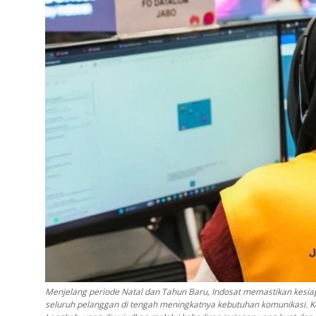
Menjelang periode Natal dan Tahun Baru, Indosat memastikan kesia
seluruh pelanggan di tengah meningkatnya kebutuhan komunikasi. K