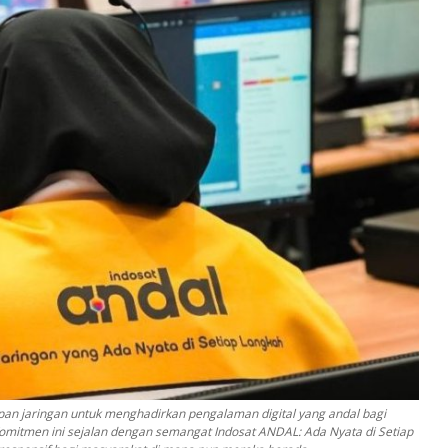
pan jaringan untuk menghadirkan pengalaman digital yang andal bagi
omitmen ini sejalan dengan semangat Indosat ANDAL: Ada Nyata di Setiap