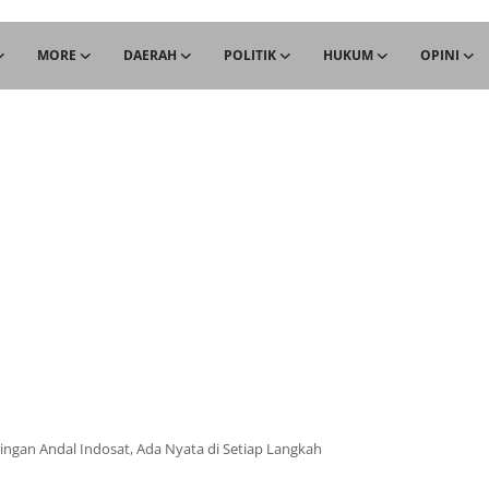
MORE
DAERAH
POLITIK
HUKUM
OPINI
ngan Andal Indosat, Ada Nyata di Setiap Langkah