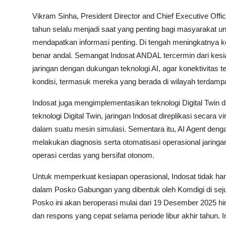
Vikram Sinha, President Director and Chief Executive Offi
tahun selalu menjadi saat yang penting bagi masyarakat u
mendapatkan informasi penting. Di tengah meningkatnya k
benar andal. Semangat Indosat ANDAL tercermin dari kes
jaringan dengan dukungan teknologi AI, agar konektivitas
kondisi, termasuk mereka yang berada di wilayah terdampa
Indosat juga mengimplementasikan teknologi Digital Twin 
teknologi Digital Twin, jaringan Indosat direplikasi secara 
dalam suatu mesin simulasi. Sementara itu, AI Agent denga
melakukan diagnosis serta otomatisasi operasional jarin
operasi cerdas yang bersifat otonom.
Untuk memperkuat kesiapan operasional, Indosat tidak hany
dalam Posko Gabungan yang dibentuk oleh Komdigi di sejum
Posko ini akan beroperasi mulai dari 19 Desember 2025 hi
dan respons yang cepat selama periode libur akhir tahun. I