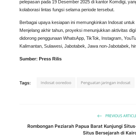
pelepasan pada 19 Desember 2025 di kantor Komdigi, yan
kolaborasi lintas fungsi selama periode tersebut.
Berbagai upaya kesiapan ini memungkinkan Indosat untuk m
Menjelang akhir tahun, proyeksi menunjukkan aktivitas digit
didorong penggunaan WhatsApp, TikTok, Instagram, YouTube
Kalimantan, Sulawesi, Jabotabek, Jawa non-Jabotabek, hi
Sumber: Press Rilis
Indosat ooredoo
Penguatan jaringan indosat
Tags:
PREVIOUS ARTICL
Rombongan Peziarah Papua Barat Kunjungi Situs
Situs Bersejarah di Kair