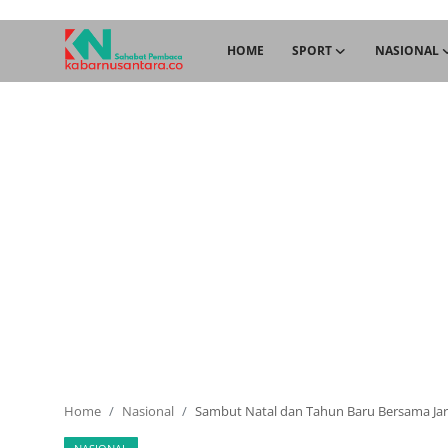
HOME
SPORT
NASIONAL
Home
Sport
Nasional
More
Daerah
Politik
Hukum
Home
Nasional
Sambut Natal dan Tahun Baru Bersama Jari
Opini