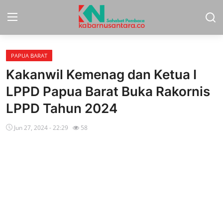
PAPUA BARAT
Home
Kakanwil Kemenag dan Ketua I
Sport
LPPD Papua Barat Buka Rakornis
LPPD Tahun 2024
Nasional
Jun 27, 2024 - 22:29
58
More
Daerah
Politik
Hukum
Opini