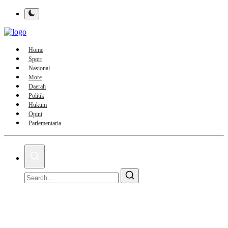
Home
Sport
Nasional
More
Daerah
Politik
Hukum
Opini
Parlementaria