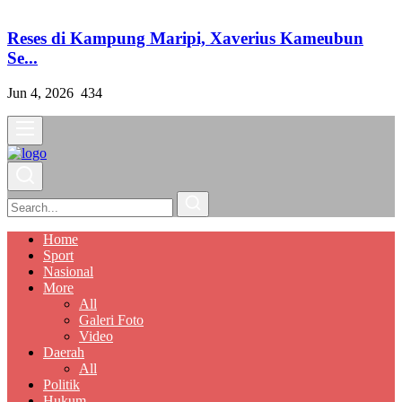
Reses di Kampung Maripi, Xaverius Kameubun
Se...
Jun 4, 2026
434
Home
Sport
Nasional
More
All
Galeri Foto
Video
Daerah
All
Politik
Hukum