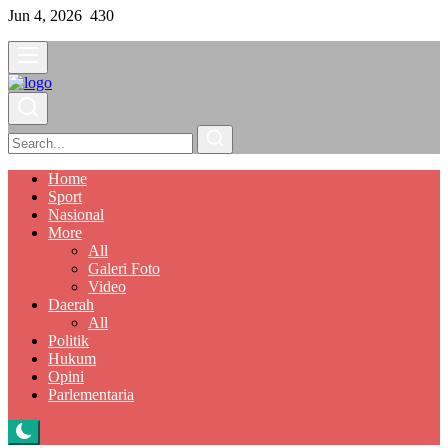
Jun 4, 2026
430
Home
Sport
Nasional
More
All
Galeri Foto
Video
Daerah
All
Politik
Hukum
Opini
Parlementaria