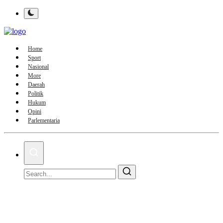
Home
Sport
Nasional
More
Daerah
Politik
Hukum
Opini
Parlementaria