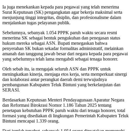
Ia juga menekankan kepada para pegawai yang telah menerima
Surat Keputusan (SK) pengangkatan agar bekerja maksimal serta
menjunjung tinggi integritas, disiplin, dan profesionalisme dalam
menjalankan tugas pelayanan publik.
Sebelumnya, sebanyak 1.054 PPPK paruh waktu secara resmi
menerima SK sebagai bentuk pengukuhan dan penegasan status
hukum mereka sebagai ASN. Bupati menegaskan bahwa
penyerahan SK bukan sekadar formalitas administratif, melainkan
amanah dan tanggung jawab besar dari negara kepada para pegawai
yang sebelumnya telah lama mengabdi sebagai tenaga honorer.
Oleh sebab itu, ia mengajak seluruh ASN dan PPPK untuk
meningkatkan kinerja, menjaga etos kerja, serta memperkuat sinergi
dan kolaborasi antar perangkat daerah demi terwujudnya
pembangunan Kabupaten Teluk Bintuni yang berkelanjutan dan
SERASI.
Berdasarkan Keputusan Menteri Pendayagunaan Aparatur Negara
dan Reformasi Birokrasi Nomor 1.186 Tahun 2025 tentang
penetapan kebutuhan PPPK paruh waktu dari tenaga honorer, total
formasi yang disediakan di lingkungan Pemerintah Kabupaten Teluk
Bintuni mencapai 1.339 orang.
Dari jumlah tersebut, sebanyak 1.054 orang dinyatakan memenuhi