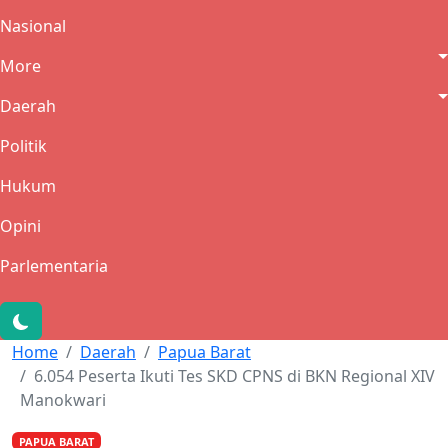
Nasional
More
Daerah
Politik
Hukum
Opini
Parlementaria
Home
Daerah
Papua Barat
6.054 Peserta Ikuti Tes SKD CPNS di BKN Regional XIV
Manokwari
PAPUA BARAT