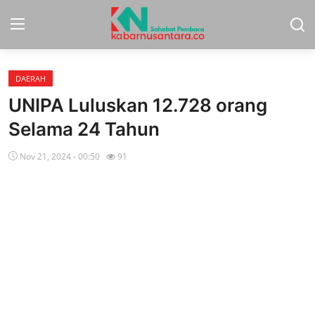
DAERAH
Home
UNIPA Luluskan 12.728 orang
Sport
Selama 24 Tahun
Nasional
Nov 21, 2024 - 00:50
91
More
Daerah
Politik
Hukum
Opini