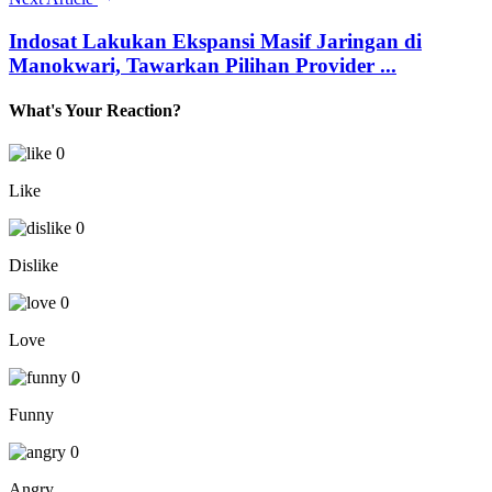
Indosat Lakukan Ekspansi Masif Jaringan di
Manokwari, Tawarkan Pilihan Provider ...
What's Your Reaction?
0
Like
0
Dislike
0
Love
0
Funny
0
Angry