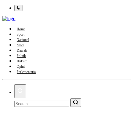
Home
Sport
Nasional
More
Daerah
Politik
Hukum
Opini
Parlementaria