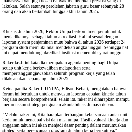
mahasiswa dan juga dosen banyak memberikan prestasi yang di
lakukan. Salah satunya perolehan jabatan guru besar sebanyak 28
orang dan akan bertambah hingga akhir tahun 2025.
Khusus di tahun 2026, Rektor Unipa berkomitmen penuh untuk
menjadikannya sebagai tahun akreditasi. Hal ini sesuai dengan
laporan system penjaminan mutu bahwa di tahun 2026 terdapat 24
program studi memiliki nilai mendekati angka unggul. Sehingga hal
ini dapat mendukung akreditasi institusi memenuhi syarat unggul.
Raker ke-II ini kata dia merupakan agenda penting bagi Unipa.
setiap unit kerja berkewajiban melaporkan serta
mempertanggungjawabkan seluruh program kerja yang telah
dilaksanakan sepanjang tahun 2025.
Ketua panitia Raker II UNIPA, Edison Bebari, mengatakan bahwa
forum ini bertujuan untuk menyusun laporan capaian kinerja tahun
berjalan secara komprehensif. selain itu, raker ini diharapkan mampu
merumuskan strategi penguatan akuntabilitas di masa depan.
"Melalui raker ini, Kita harapkan terbangun kebersamaan antar unit
kerja untuk mencapai visi dan misi unipa. Hasil evaluasi kinerja dan
anggaran tahun ini akan menjadi dasar penting dalam merumuskan
strategi serta perencanaan program di tahun kerja berikutnya,"