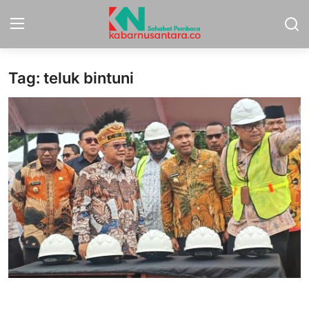
Tag: teluk bintuni
Home
Sport
Nasional
More
Daerah
Politik
Hukum
Opini