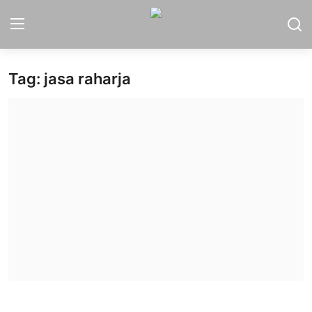
Tag: jasa raharja
Home
Sport
Nasional
More
Daerah
Politik
Hukum
Opini