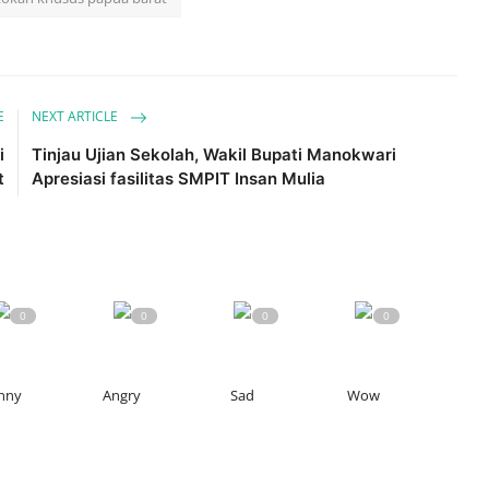
E
NEXT ARTICLE
i
Tinjau Ujian Sekolah, Wakil Bupati Manokwari
t
Apresiasi fasilitas SMPIT Insan Mulia
0
0
0
0
nny
Angry
Sad
Wow