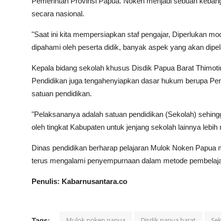
Pemerintah Provinsi Papua. Noken menjadi sebuah keba
secara nasional.
"Saat ini kita mempersiapkan staf pengajar, Diperlukan mo
dipahami oleh peserta didik, banyak aspek yang akan dipel
Kepala bidang sekolah khusus Disdik Papua Barat Thimot
Pendidikan juga tengahenyiapkan dasar hukum berupa Per
satuan pendidikan.
"Pelaksananya adalah satuan pendidikan (Sekolah) sehingga
oleh tingkat Kabupaten untuk jenjang sekolah lainnya lebih
Dinas pendidikan berharap pelajaran Mulok Noken Papua m
terus mengalami penyempurnaan dalam metode pembelaj
Penulis: Kabarnusantara.co
Mulok noken papua
Disdik papua barat
Sek
Tags: