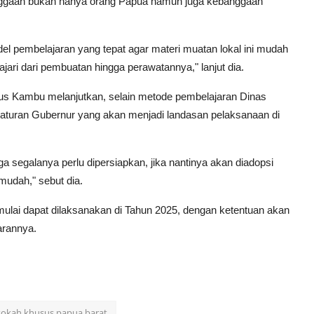
nggaan bukan hanya orang Papua namun juga kebanggaan
del pembelajaran yang tepat agar materi muatan lokal ini mudah
ajari dari pembuatan hingga perawatannya," lanjut dia.
ius Kambu melanjutkan, selain metode pembelajaran Dinas
aturan Gubernur yang akan menjadi landasan pelaksanaan di
 segalanya perlu dipersiapkan, jika nantinya akan diadopsi
 mudah," sebut dia.
ulai dapat dilaksanakan di Tahun 2025, dengan ketentuan akan
arannya.
okah khusus papua barat