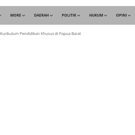
MORE
DAERAH
POLITIK
HUKUM
OPINI
urikulum Pendidikan Khusus di Papua Barat