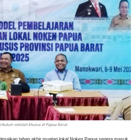
ikulum sekolah khusus di Papua Barat
elesaikan tahap akhir muatan lokal Noken Papua segera masuk