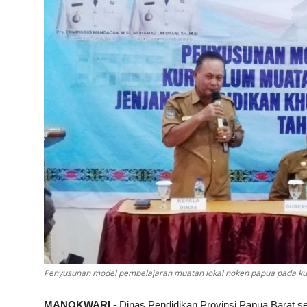
Penyusunan model pembelajaran muatan lokal noken papua pada kur
MANOKWARI
- Dinas Pendidikan Provinsi Papua Barat s