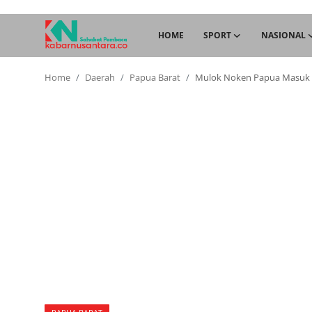
HOME
SPORT
NASIONAL
Home
Daerah
Papua Barat
Mulok Noken Papua Masuk K
Home
Sport
Nasional
More
Daerah
Politik
Hukum
Opini